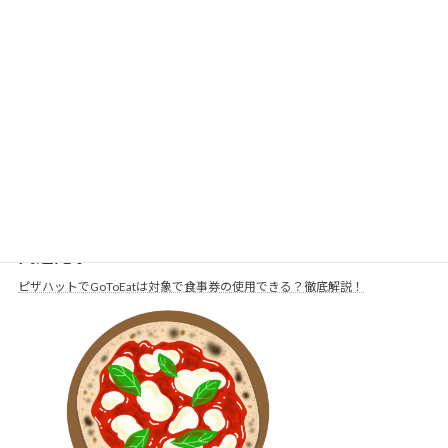
2021年7月4日
新型コロナウイルス感染症の拡大により発令さ
れた緊急事態宣などで、都道府県をまたぐ旅行
や利用を控えるよう制限され、ここ1年で今ま
でとは全く異なる生活を送っている方が大半だ
と思います。 私たちがいろいろなところへ遊び
に行けな […]
続きを読む
関連記事
ピザハットでGoToEatは対象で食事券の使用できる？徹底解説！