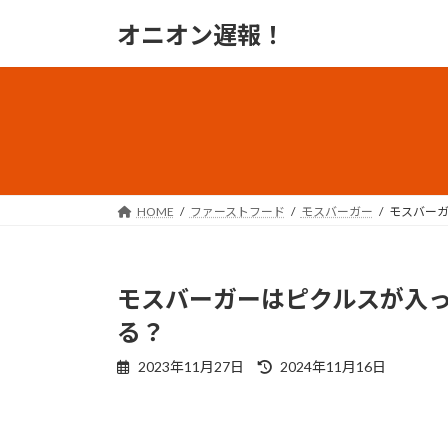
コ
ナ
オニオン遅報！
ン
ビ
テ
ゲ
ン
ー
ツ
シ
へ
ョ
ス
ン
キ
に
ッ
移
HOME
ファーストフード
モスバーガー
モスバー
プ
動
モスバーガーはピクルスが入
る？
最
2023年11月27日
2024年11月16日
終
更
新
日