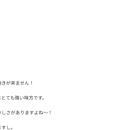
飽きが来ません！
はとても強い味方です。
いしさがありますよね～！
ますし。