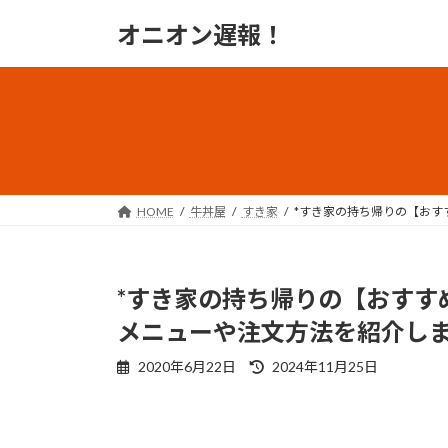
コ
ナ
オニオン遅報！
ン
ビ
テ
ゲ
ン
ー
ツ
シ
へ
ョ
ス
ン
キ
に
ッ
移
HOME
牛丼屋
すき家
*すき家の持ち帰りの【おす
プ
動
*すき家の持ち帰りの【おすす
メニューや注文方法を紹介し
最
2020年6月22日
2024年11月25日
終
更
新
日