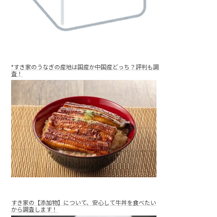
*すき家のうなぎの産地は国産か中国産どっち？評判も調
査！
すき家の【添加物】について、安心して牛丼を食べたい
から調査します！