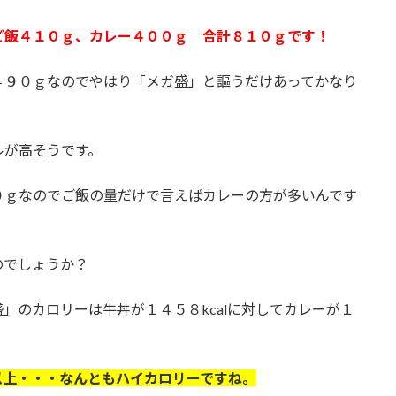
ご飯４１０ｇ、カレー４００ｇ 合計８１０ｇです！
４９０ｇなのでやはり「メガ盛」と謳うだけあってかなり
ルが高そうです。
０ｇなのでご飯の量だけで言えばカレーの方が多いんです
のでしょうか？
」のカロリーは牛丼が１４５８kcalに対してカレーが１
l以上・・・なんともハイカロリーですね。