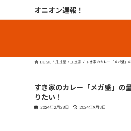
コ
ナ
オニオン遅報！
ン
ビ
テ
ゲ
ン
ー
ツ
シ
へ
ョ
ス
ン
キ
に
ッ
移
HOME
牛丼屋
すき家
すき家のカレー「メガ盛」
プ
動
すき家のカレー「メガ盛」の
りたい！
最
2024年2月28日
2024年9月8日
終
更
新
日