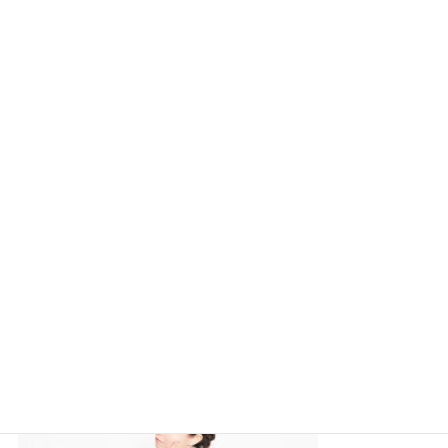
ロッテリアはフリーwifiが使える？初心者にも分かりやすく使い方を解説！
「ロッテリア」と「ロッテ」は関係あるの？グループ企業？