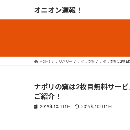
コ
ナ
オニオン遅報！
ン
ビ
テ
ゲ
ン
ー
ツ
シ
へ
ョ
ス
ン
キ
に
ッ
移
HOME
デリバリー
ナポリの窯
ナポリの窯は2枚目
プ
動
ナポリの窯は2枚目無料サービ
ご紹介！
最
2019年10月11日
2019年10月11日
終
更
新
日