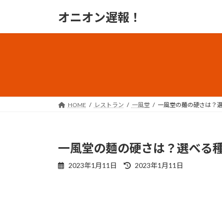
コ
ナ
オニオン遅報！
ン
ビ
テ
ゲ
ン
ー
ツ
シ
へ
ョ
ス
ン
キ
に
ッ
移
HOME
レストラン
一風堂
一風堂の麺の硬さは？
プ
動
一風堂の麺の硬さは？選べる
最
2023年1月11日
2023年1月11日
終
更
新
日
時