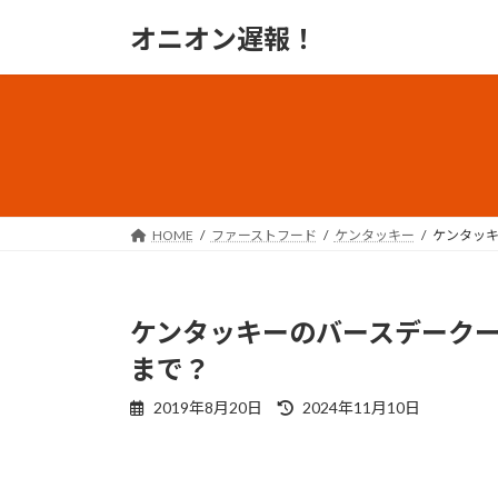
コ
ナ
オニオン遅報！
ン
ビ
テ
ゲ
ン
ー
ツ
シ
へ
ョ
ス
ン
キ
に
ッ
移
HOME
ファーストフード
ケンタッキー
ケンタッ
プ
動
ケンタッキーのバースデーク
まで？
最
2019年8月20日
2024年11月10日
終
更
新
日