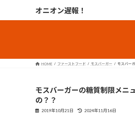
コ
ナ
オニオン遅報！
ン
ビ
テ
ゲ
ン
ー
ツ
シ
へ
ョ
ス
ン
キ
に
ッ
移
HOME
ファーストフード
モスバーガー
モスバー
プ
動
モスバーガーの糖質制限メニ
の？？
最
2019年10月21日
2024年11月16日
終
更
新
日