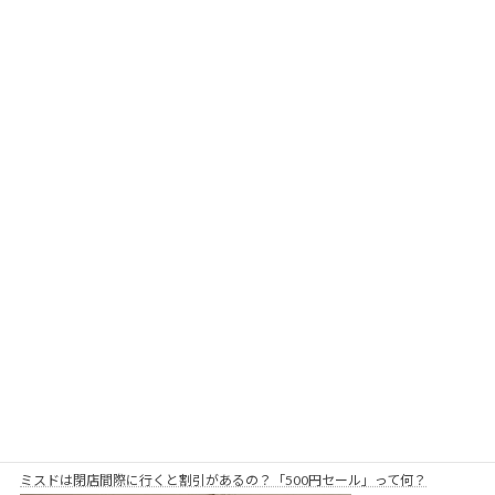
ミスドの飲茶メニュー、【点心】について！お持ち帰りは出来る？
ミスドは閉店間際に行くと割引があるの？「500円セール」って何？