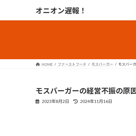
コ
ナ
オニオン遅報！
ン
ビ
テ
ゲ
ン
ー
ツ
シ
へ
ョ
ス
ン
キ
に
ッ
移
HOME
ファーストフード
モスバーガー
モスバーガ
プ
動
モスバーガーの経営不振の原因
最
2023年8月2日
2024年11月16日
終
更
新
日
時