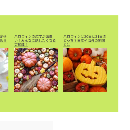
定番
ハロウィンの雑学が面白
ハロウィンは30日と31日の
める
い！みんなに話したくなる
どっち？日本や海外の期間
豆知識！
とは