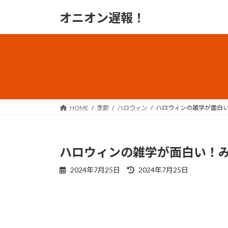
コ
ナ
オニオン遅報！
ン
ビ
テ
ゲ
ン
ー
ツ
シ
へ
ョ
ス
ン
キ
に
ッ
移
HOME
季節
ハロウィン
ハロウィンの雑学が面白
プ
動
ハロウィンの雑学が面白い！
最
2024年7月25日
2024年7月25日
終
更
新
日
時