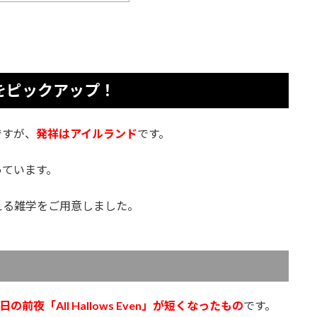
をピックアップ！
ですが、
発祥はアイルランド
です。
っています。
える雑学をご用意しました。
の前夜「All Hallows Even」が短くなったもの
です。