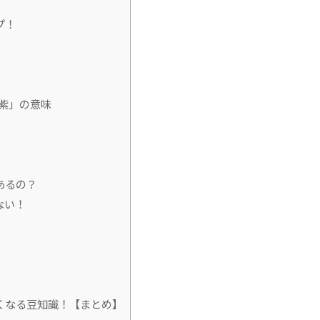
プ！
紫」の意味
あるの？
ない！
くなる豆知識！【まとめ】