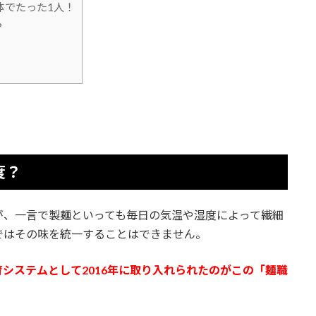
体でたった1人！
？
度？
が、一言で製麺といっても毎日の気温や湿度によって繊細
ではその味を統一することはできません。
システムとして2016年に取り入れられたのがこの「麺職