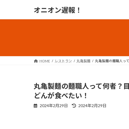
コ
ナ
オニオン遅報！
ン
ビ
テ
ゲ
ン
ー
ツ
シ
へ
ョ
ス
ン
キ
に
ッ
移
HOME
レストラン
丸亀製麺
丸亀製麺の麺職人っ
プ
動
丸亀製麺の麺職人って何者？
どんが食べたい！
最
2024年2月29日
2024年2月29日
終
更
新
日