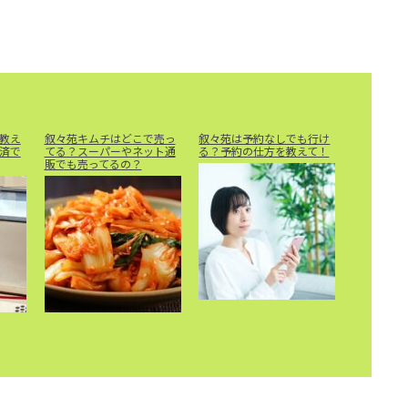
教え
叙々苑キムチはどこで売っ
叙々苑は予約なしでも行け
済で
てる？スーパーやネット通
る？予約の仕方を教えて！
販でも売ってるの？