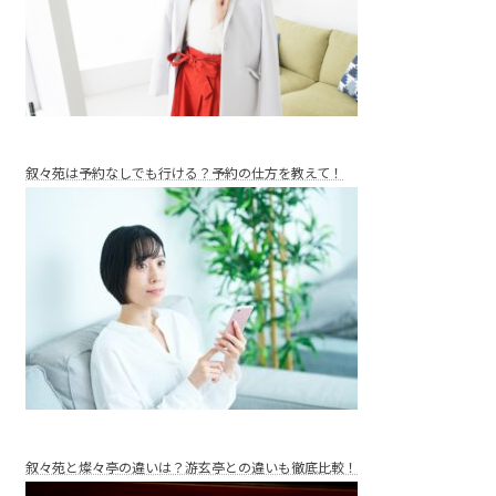
叙々苑は予約なしでも行ける？予約の仕方を教えて！
叙々苑と燦々亭の違いは？游玄亭との違いも徹底比較！