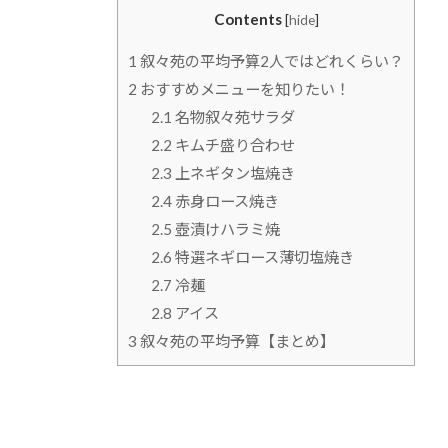
Contents
[
hide
]
1
叙々苑の平均予算2人ではどれくらい？
2
おすすめメニューを知りたい！
2.1
名物叙々苑サラダ
2.2
キムチ盛り合わせ
2.3
上ネギタン塩焼き
2.4
赤身ロース焼き
2.5
壺漬けハラミ焼
2.6
特選ネギロース薄切塩焼き
2.7
冷麺
2.8
アイス
3
叙々苑の平均予算【まとめ】