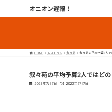
コ
ナ
オニオン遅報！
ン
ビ
テ
ゲ
ン
ー
ツ
シ
へ
ョ
ス
ン
キ
に
ッ
移
HOME
レストラン
叙々苑
叙々苑の平均予算2人で
プ
動
叙々苑の平均予算2人ではどの
最
2023年7月7日
2023年7月7日
終
更
新
日
時