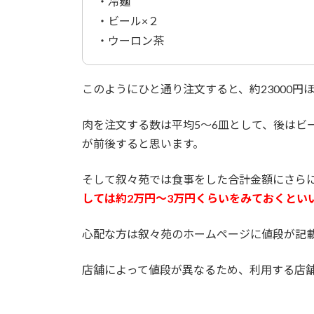
・冷麺
・ビール×２
・ウーロン茶
このようにひと通り注文すると、約23000円
肉を注文する数は平均5～6皿として、後はビ
が前後すると思います。
そして叙々苑では食事をした合計金額にさら
しては約2万円～3万円くらいをみておくとい
心配な方は叙々苑のホームページに値段が記
店舗によって値段が異なるため、利用する店