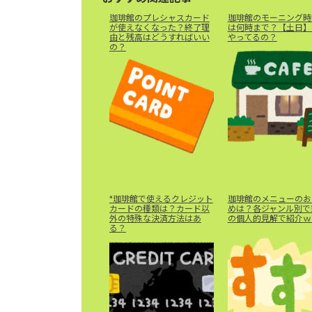
珈琲館のプレシャスカード
珈琲館のモーニング時
が使えなくなった？終了理
は何時まで？【土日】
由と残高はどうすればいい
やってるの？
の？
*珈琲館で使えるクレジット
珈琲館のメニューのお
カードの種類は？カード以
めは？各ジャンル別で
外の特殊な決済方法はあ
の個人的見解で紹介ｗ
る？