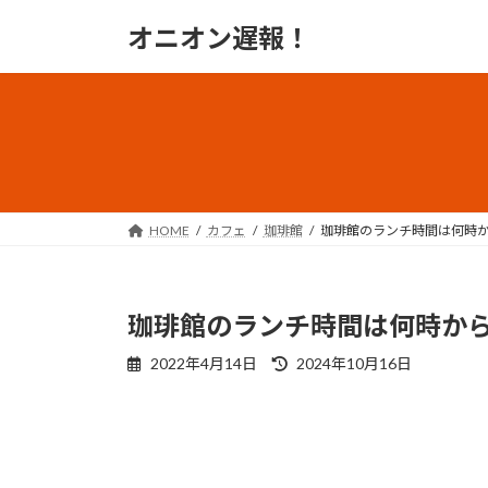
コ
ナ
オニオン遅報！
ン
ビ
テ
ゲ
ン
ー
ツ
シ
へ
ョ
ス
ン
キ
に
ッ
移
HOME
カフェ
珈琲館
珈琲館のランチ時間は何時
プ
動
珈琲館のランチ時間は何時か
最
2022年4月14日
2024年10月16日
終
更
新
日
時