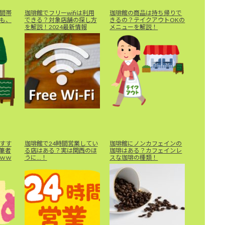
間帯
珈琲館でフリーwifiは利用
珈琲館の商品は持ち帰りで
も、
できる？対象店舗の探し方
きるの？テイクアウトOKの
を解説！2024最新情報
メニューを解説！
すす
珈琲館で24時間営業してい
珈琲館にノンカフェインの
筆者
る店はある？実は関西のほ
珈琲はある？カフェインレ
ｗｗ
うに…！
スな珈琲の種類！