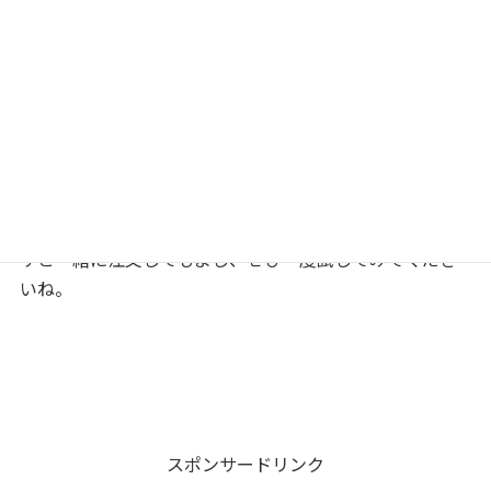
ピザーラおすすめのパスタとして
①ベーコンのペペロンチーノ
②ボルチーニとマシュルームのクリームパスタ
③たらこ和風スパゲッティ
これらは老若男女問わず、人気があるようです。
ピザーラのパスタをまだ食べたことがない人は、これを
機会に「スパーラ」を検索するのもよし、ピザーラでピ
ザと一緒に注文してもよし、ぜひ一度試してみてくださ
いね。
スポンサードリンク