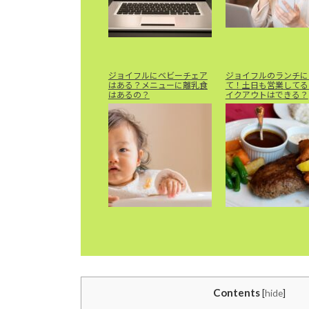
ジョイフルにベビーチェア
ジョイフルのランチに
はある？メニューに離乳食
て！土日も営業してる
はあるの？
イクアウトはできる？
Contents
[
hide
]