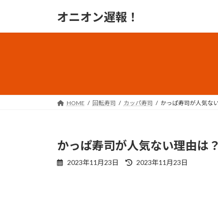
コ
ナ
オニオン遅報！
ン
ビ
テ
ゲ
ン
ー
ツ
シ
へ
ョ
ス
ン
キ
に
ッ
移
HOME
回転寿司
カッパ寿司
かっぱ寿司が人気ない
プ
動
かっぱ寿司が人気ない理由は？
最
2023年11月23日
2023年11月23日
終
更
新
日
時