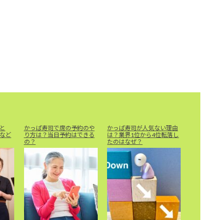
と
かっぱ寿司で席の予約のや
かっぱ寿司が人気ない理由
など
り方は？当日予約はできる
は？業界1位から4位転落し
の？
たのはなぜ？