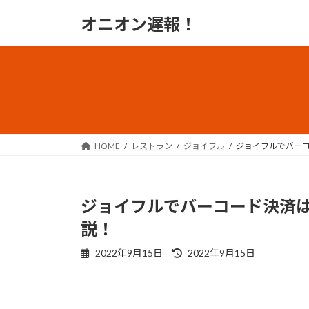
コ
ナ
オニオン遅報！
ン
ビ
テ
ゲ
ン
ー
ツ
シ
へ
ョ
ス
ン
キ
に
ッ
移
HOME
レストラン
ジョイフル
ジョイフルでバー
プ
動
ジョイフルでバーコード決済
説！
最
2022年9月15日
2022年9月15日
終
更
新
日