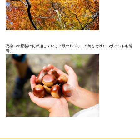
栗拾いの服装は何が適している？秋のレジャーで気を付けたいポイントも解
説！