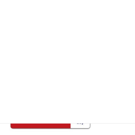
ガストでedyは使える？ポイントも貯まる？更にポイントを貯める方法！