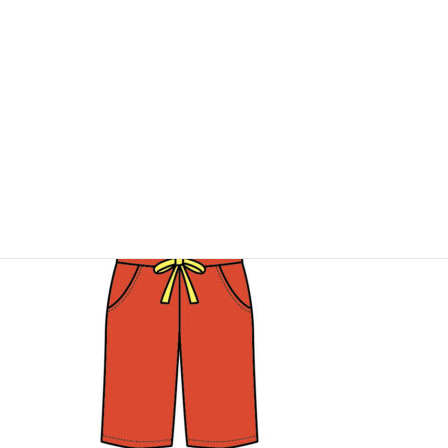
年越しには赤パンツが運気ＵＰと開運の秘訣！？調べてみました！