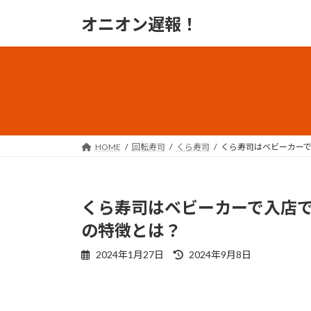
コ
ナ
オニオン遅報！
ン
ビ
テ
ゲ
ン
ー
ツ
シ
へ
ョ
ス
ン
キ
に
ッ
移
HOME
回転寿司
くら寿司
くら寿司はベビーカー
プ
動
くら寿司はベビーカーで入店
の特徴とは？
最
2024年1月27日
2024年9月8日
終
更
新
日