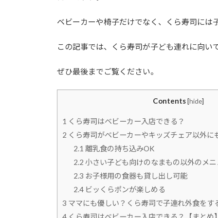
ベビーカーや椅子だけでなく、くら寿司には
この記事では、くら寿司が子ども連れに向い
ぜひ最後までご覧ください。
Contents
[
hide
]
1
くら寿司はベビーカー入店できる？
2
くら寿司がベビーカーやキッズチェア以外に
2.1
離乳食の持ち込みOK
2.2
小さい子ども向けのなまもの以外のメニ
2.3
お子様用の食器も貸し出し可能
2.4
ビッくらポンが楽しめる
3
ママにも優しい？くら寿司で子連れ外食をす
4
くら寿司はベビーカー入店できる？【まとめ