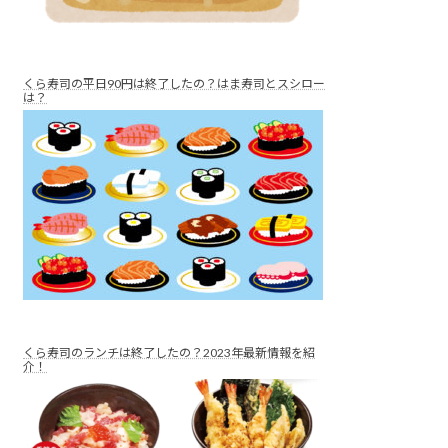
くら寿司の平日90円は終了したの？はま寿司とスシロー
は？
くら寿司のランチは終了したの？2023年最新情報を紹
介！