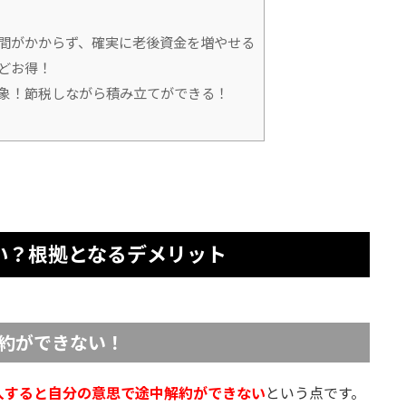
間がかからず、確実に老後資金を増やせる
どお得！
象！節税しながら積み立てができる！
】
い？根拠となるデメリット
約ができない！
入すると自分の意思で途中解約ができない
という点です。