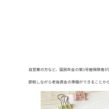
時
:
自営業の方など、国民年金の第1号被保険者
節税しながら老後資金の準備ができることか