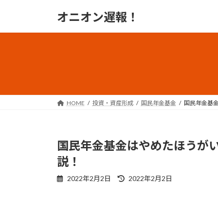
コ
ナ
オニオン遅報！
ン
ビ
テ
ゲ
ン
ー
ツ
シ
へ
ョ
ス
ン
キ
に
ッ
移
HOME
投資・資産形成
国民年金基金
国民年金基
プ
動
国民年金基金はやめたほうが
説！
最
2022年2月2日
2022年2月2日
終
更
新
日