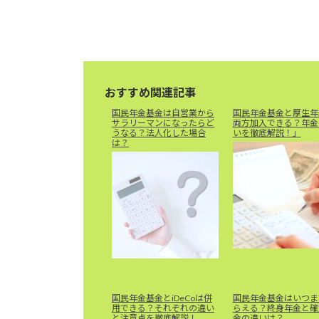
おすすめ関連記事
国民年金基金は自営業から
国民年金基金と厚生年
サラリーマンになったらど
両方加入できる？年金
うなる？法人化した場合
いを徹底解説！」
は？
国民年金基金とiDeCoは併
国民年金基金はいつま
用できる？それぞれの違い
らえる？終身年金と確
と注意点を徹底解説！
金の違いは？