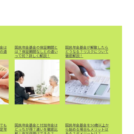
金は
国民年金基金の保証期間と
国民年金基金が解散したら
の違
は？保証期間なしとの違い
どうなる？リスクについて
って何？詳しく解説！
徹底解説！
でも
国民年金基金と付加年金は
国民年金基金を50歳以上か
定年
どっちが得？違いを徹底比
ら始める場合もメリットは
較！両方併用はできる？
ある？デメリットは？