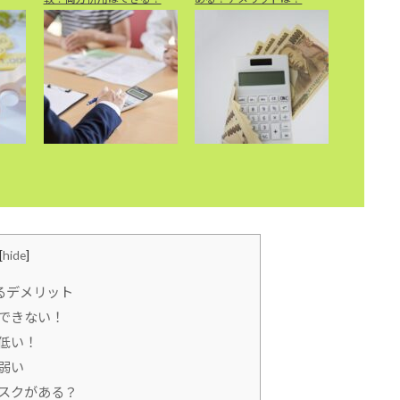
[
hide
]
るデメリット
できない！
低い！
弱い
スクがある？