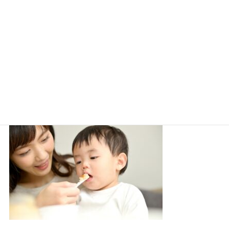
スシローで離乳食メニューはある？持ち込みの可否や温めについても解説！