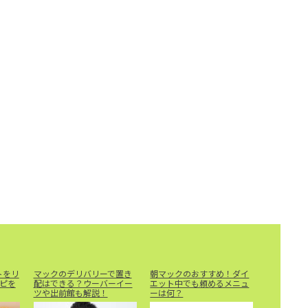
トをリ
マックのデリバリーで置き
朝マックのおすすめ！ダイ
ピを
配はできる？ウーバーイー
エット中でも頼めるメニュ
ツや出前館も解説！
ーは何？