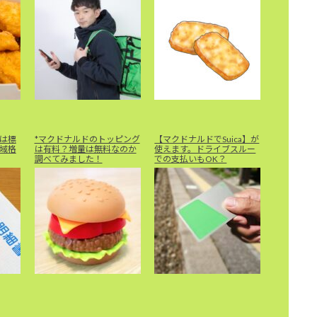
は標
*マクドナルドのトッピング
【マクドナルドでSuica】が
域格
は有料？増量は無料なのか
使えます。ドライブスルー
調べてみました！
での支払いもOK？