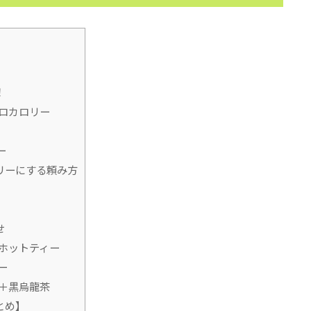
！
ロカロリー
ー
リーにする頼み方
せ
ホットティー
ー
＋黒烏龍茶
とめ】