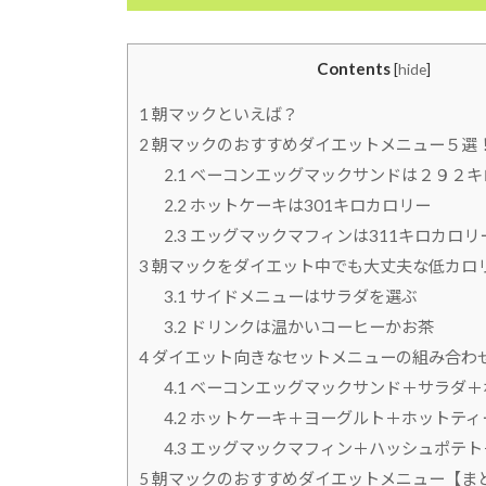
Contents
[
hide
]
1
朝マックといえば？
2
朝マックのおすすめダイエットメニュー５選
2.1
ベーコンエッグマックサンドは２９２キ
2.2
ホットケーキは301キロカロリー
2.3
エッグマックマフィンは311キロカロリ
3
朝マックをダイエット中でも大丈夫な低カロ
3.1
サイドメニューはサラダを選ぶ
3.2
ドリンクは温かいコーヒーかお茶
4
ダイエット向きなセットメニューの組み合わ
4.1
ベーコンエッグマックサンド＋サラダ＋
4.2
ホットケーキ＋ヨーグルト＋ホットティ
4.3
エッグマックマフィン＋ハッシュポテト
5
朝マックのおすすめダイエットメニュー【ま