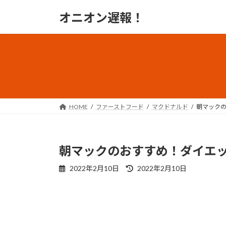
コ
ナ
オニオン遅報！
ン
ビ
テ
ゲ
ン
ー
ツ
シ
へ
ョ
ス
ン
キ
に
ッ
移
HOME
ファーストフード
マクドナルド
朝マック
プ
動
朝マックのおすすめ！ダイエ
最
2022年2月10日
2022年2月10日
終
更
新
日
時