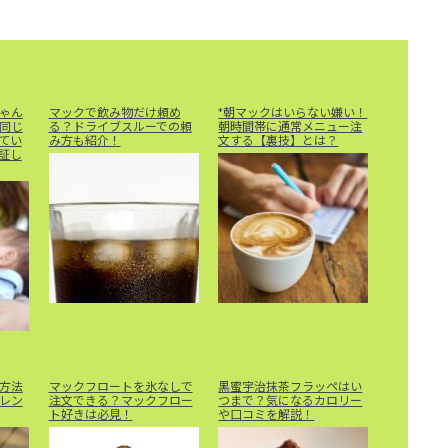
ゃん
マックで飲み物だけ頼め
*朝マックはいらない嫌い！
同じ
る？ドライブスルーでの頼
朝時間帯に通常メニュー注
てい
み方も紹介！
文する【裏技】とは？
証し
方法
マックフロートを氷なしで
黒蜜宇治抹茶フラッペはい
レン
注文できる？マックフロー
つまで？気になるカロリー
ト好きは必見！
や口コミを解説！