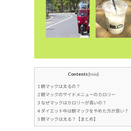
Contents
[
hide
]
1
朝マックは太るの？
2
朝マックのサイドメニューのカロリー
3
なぜマックはカロリーが高いの？
4
ダイエット中は朝マックをやめた方が良い？
5
朝マックは太る？【まとめ】