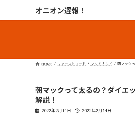
コ
ナ
オニオン遅報！
ン
ビ
テ
ゲ
ン
ー
ツ
シ
へ
ョ
ス
ン
キ
に
ッ
移
HOME
ファーストフード
マクドナルド
朝マック
プ
動
朝マックって太るの？ダイエ
解説！
最
2022年2月14日
2022年2月14日
終
更
新
日