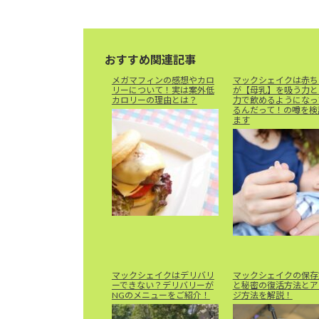
おすすめ関連記事
メガマフィンの感想やカロ
マックシェイクは赤ち
リーについて！実は案外低
が【母乳】を吸う力と
カロリーの理由とは？
力で飲めるようになっ
るんだって！の噂を検
ます
マックシェイクはデリバリ
マックシェイクの保存
ーできない？デリバリーが
と秘密の復活方法とア
NGのメニューをご紹介！
ジ方法を解説！